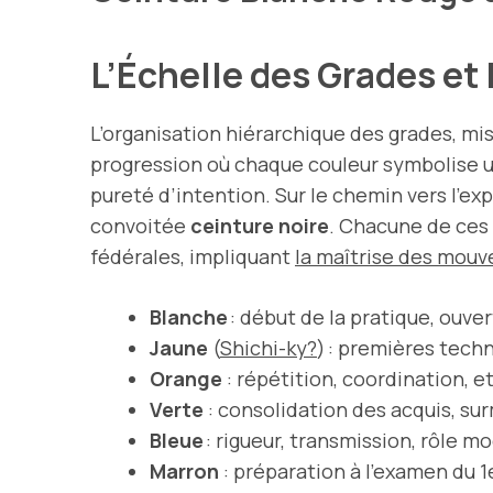
L’Échelle des Grades et
L’organisation hiérarchique des grades, mi
progression où chaque couleur symbolise un
pureté d’intention. Sur le chemin vers l’exp
convoitée
ceinture noire
. Chacune de ces 
fédérales, impliquant
la maîtrise des mou
Blanche
: début de la pratique, ouve
Jaune
(
Shichi-ky?
) : premières tech
Orange
: répétition, coordination, 
Verte
: consolidation des acquis, su
Bleue
: rigueur, transmission, rôle m
Marron
: préparation à l’examen du 