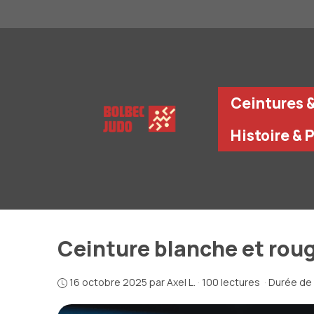
Aller
au
contenu
Ceintures 
Histoire & 
Ceinture blanche et rou
16 octobre 2025
par
Axel L.
·
100 lectures
·
Durée de 