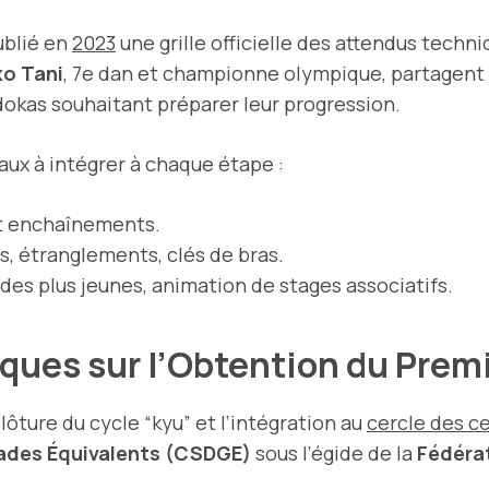
ublié en
2023
une grille officielle des attendus techn
o Tani
, 7e dan et championne olympique, partagent 
dokas souhaitant préparer leur progression.
aux à intégrer à chaque étape :
et enchaînements.
s, étranglements, clés de bras.
des plus jeunes, animation de stages associatifs.
iques sur l’Obtention du Prem
ôture du cycle “kyu” et l’intégration au
cercle des c
ades Équivalents (CSDGE)
sous l’égide de la
Fédéra