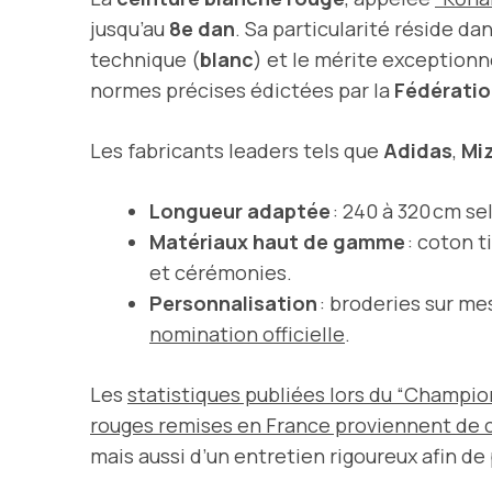
jusqu’au
8e dan
. Sa particularité réside d
technique (
blanc
) et le mérite exceptionn
normes précises édictées par la
Fédératio
Les fabricants leaders tels que
Adidas
,
Mi
Longueur adaptée
: 240 à 320 cm s
Matériaux haut de gamme
: coton t
et cérémonies.
Personnalisation
: broderies sur me
nomination officielle
.
Les
statistiques publiées lors du “Champio
rouges remises en France proviennent de 
mais aussi d’un entretien rigoureux afin de