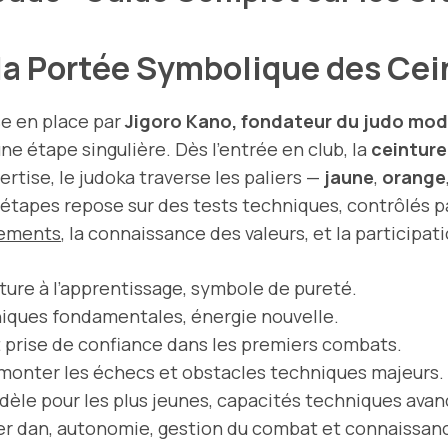
 la Portée Symbolique des Ce
se en place par
Jigoro Kano, fondateur du judo mo
e étape singulière. Dès l’entrée en club, la
ceinture
ertise, le judoka traverse les paliers —
jaune
,
orange
étapes repose sur des tests techniques, contrôlés p
vements
, la connaissance des valeurs, et la participati
rture à l’apprentissage, symbole de pureté.
niques fondamentales, énergie nouvelle.
et prise de confiance dans les premiers combats.
rmonter les échecs et obstacles techniques majeurs.
odèle pour les plus jeunes, capacités techniques ava
1er dan, autonomie, gestion du combat et connaissan