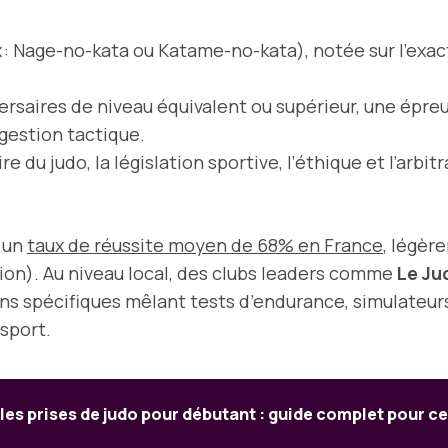
 : Nage-no-kata ou Katame-no-kata), notée sur l’exacti
rsaires de niveau équivalent ou supérieur, une épreu
a gestion tactique.
ire du judo, la législation sportive, l’éthique et l’arb
 un
taux de réussite moyen de 68% en France
, légèr
on). Au niveau local, des clubs leaders comme
Le Ju
ns spécifiques mêlant tests d’endurance, simulateurs
sport.
 les prises de judo pour débutant : guide complet pour c