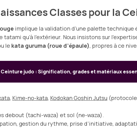
aissances Classes pour la C
rouge
implique la validation d’une palette technique 
e tatami qu’à l’extérieur. Nous insistons sur l’experti
ou le
kata guruma (roue d’épaule)
, propres à ce nive
Ceinture judo : Signification, grades et matériaux essen
kata
,
Kime-no-kata
,
Kodokan Goshin Jutsu
(protocole 
es debout (tachi-waza) et sol (ne-waza).
ipation, gestion du rythme, prise d’initiative, adapta