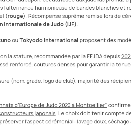
ans l’alternance harmonieuse de bandes blanches et rou
el (
rouge
). Récompense suprême remise lors de cérémo
n Internationale de Judo (IJF)
.
zuno
ou
Tokyodo International
proposent des modè
elon la stature, recommandée par la FFJDA depuis
202
issé renforcé, coutures denses pour garantir la tenu
sure (nom, grade, logo de club), majorité des récipie
nnats d’Europe de Judo 2023 à Montpellier”
confirme
constructeurs japonais
. Le choix doit tenir compte de
 préserver l’aspect cérémonial : lavage doux, séchage 