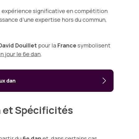
e expérience significative en compétition
issance d’une expertise hors du commun,
David Douillet
pour la
France
symbolisent
n jour le 6e dan
.
aux dan
 et Spécificités
partir du
6e dan
et, dans certains cas,