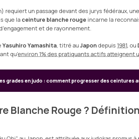
n) requiert un passage devant des jurys fédéraux, un
is que la
ceinture blanche rouge
incarne la reconna
n, d’engagement et de rayonnement.
e
Yasuhiro Yamashita
, titré au
Japon
depuis
1981
, ou
ant qu’
environ 1% des pratiquants actifs atteignent u
es grades en judo : comment progresser des ceintures 
re Blanche Rouge ? Définition
ku Obi”
au Japon, est attribuée aux judokas promus à 