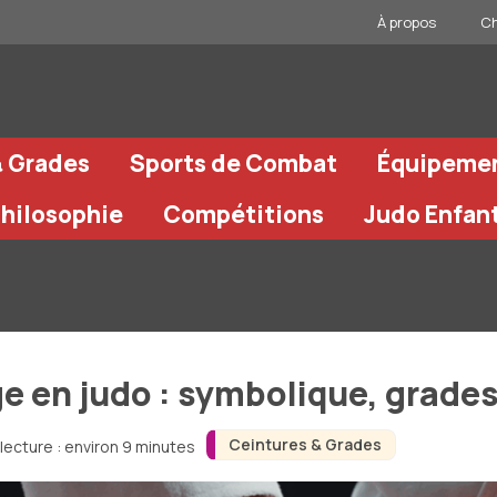
À propos
Ch
& Grades
Sports de Combat
Équipeme
Philosophie
Compétitions
Judo Enfan
ge en judo : symbolique, grade
Ceintures & Grades
lecture : environ 9 minutes