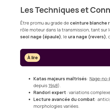
Les Techniques et Conn
Être promu au grade de
ceinture blanche 
rôle moteur dans la transmission, tant sur l
seoi nage (épaule)
, le
ura nage (revers)
, 
À lire
Katas majeurs maîtrisés
:
Nage-no-
depuis
1948
).
Randori expert
: variations complex
Lecture avancée du combat
: antic
morphologies variées.