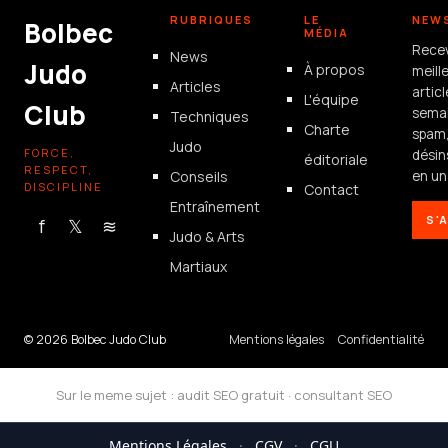
RUBRIQUES
LE
NEW
Bolbec
MÉDIA
Rece
News
Judo
À propos
meill
Articles
artic
L'équipe
Club
semai
Techniques
Charte
spam
Judo
FORCE,
désin
éditoriale
RESPECT,
Conseils
en un 
DISCIPLINE
Contact
Entraînement
S'
f
𝕏
≋
Judo & Arts
Martiaux
© 2026 Bolbec Judo Club
Mentions légales
Confidentialité
Sur le meme sujet :
audit SEO gratuit
·
consultant SEO
Mentions Légales
·
CGV
·
CGU