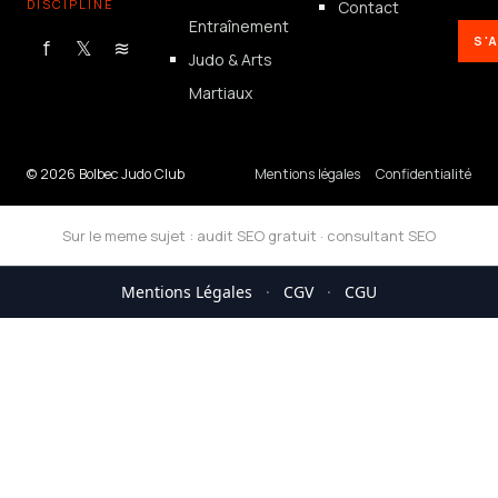
DISCIPLINE
Contact
Entraînement
S'
f
𝕏
≋
Judo & Arts
Martiaux
© 2026 Bolbec Judo Club
Mentions légales
Confidentialité
Sur le meme sujet :
audit SEO gratuit
·
consultant SEO
Mentions Légales
·
CGV
·
CGU