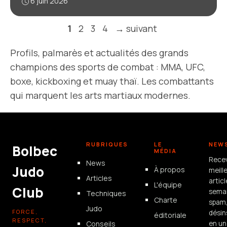
6 juin 2026
Page
Page
Page
Page
1
2
3
4
→
suivant
Profils, palmarès et actualités des grands
champions des sports de combat : MMA, UFC,
boxe, kickboxing et muay thaï. Les combattants
qui marquent les arts martiaux modernes.
RUBRIQUES
LE
NEW
Bolbec
MÉDIA
Rece
News
Judo
À propos
meill
Articles
artic
L'équipe
Club
semai
Techniques
Charte
spam
Judo
FORCE,
désin
éditoriale
RESPECT,
Conseils
en un 