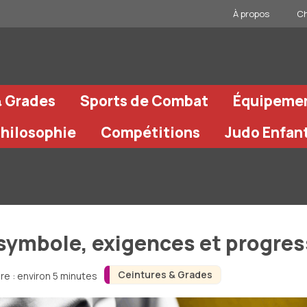
À propos
Ch
& Grades
Sports de Combat
Équipeme
Philosophie
Compétitions
Judo Enfan
 symbole, exigences et progre
Ceintures & Grades
re : environ 5 minutes