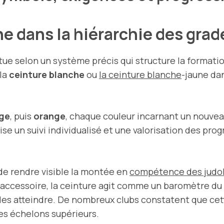
ne dans la hiérarchie des gra
tue selon un système précis qui structure la formati
la
ceinture blanche
ou
la ceinture blanche
-jaune dan
nge
, puis
orange
, chaque couleur incarnant un nouve
ise un suivi individualisé et une valorisation des pro
de rendre visible la montée en
compétence des judo
 accessoire, la ceinture agit comme un baromètre du 
ur les atteindre. De nombreux clubs constatent que c
les échelons supérieurs.