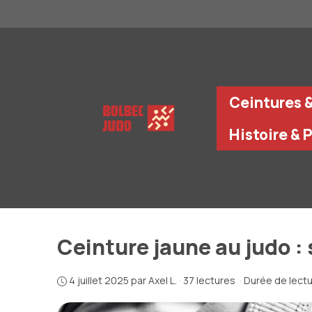
Aller
au
contenu
Ceintures 
Histoire & 
Ceinture jaune au judo :
4 juillet 2025
par
Axel L.
·
37 lectures
·
Durée de lectu