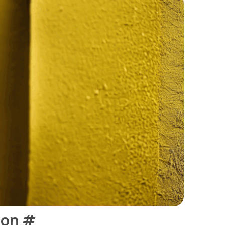
ion
#