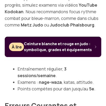
progrès, simulez examens via vidéos
YouTube
Kodokan
. Nous recommandons focus rythme
combat pour bleue-marron, comme dans clubs
comme
Metz Judo
ou
Judoclub Phalsbourg
.
Ceinture blanche et rouge en judo :
À lire
symbolique, grades et équipements
Entraînement régulier,
3
sessions/semaine
.
Examens :
nage-waza
, katas, attitude.
Points compètes pour dan jusqu’au
5e
.
Erreurs Courantes et