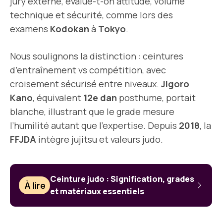
jury externe, évalue-t-on attitude, volume
technique et sécurité, comme lors des
examens
Kodokan
à
Tokyo
.
Nous soulignons la distinction : ceintures
d’entraînement vs compétition, avec
croisement sécurisé entre niveaux.
Jigoro
Kano
, équivalent
12e dan
posthume, portait
blanche, illustrant que le grade mesure
l’humilité autant que l’expertise. Depuis
2018
, la
FFJDA
intègre jujitsu et valeurs judo.
Ceinture judo : Signification, grades
À lire
et matériaux essentiels