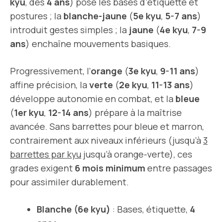
kyu
, dès
4 ans
) pose les bases d’étiquette et
postures ; la
blanche-jaune
(
5e kyu
,
5-7 ans
)
introduit gestes simples ; la
jaune
(
4e kyu
,
7-9
ans
) enchaîne mouvements basiques.
Progressivement, l’
orange
(
3e kyu
,
9-11 ans
)
affine précision, la
verte
(
2e kyu
,
11-13 ans
)
développe autonomie en combat, et la
bleue
(
1er kyu
,
12-14 ans
) prépare à la maîtrise
avancée. Sans barrettes pour bleue et marron,
contrairement aux niveaux inférieurs (jusqu’à
3
barrettes par kyu
jusqu’à orange-verte), ces
grades exigent
6 mois minimum
entre passages
pour assimiler durablement.
Blanche (6e kyu)
: Bases, étiquette,
4