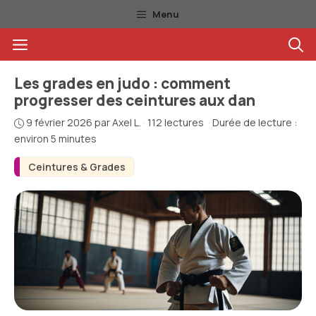
Aller
Menu
au
Menu
contenu
Les grades en judo : comment
progresser des ceintures aux dan
9 février 2026
par
Axel L.
·
112 lectures
·
Durée de lecture :
environ 5 minutes
Ceintures & Grades