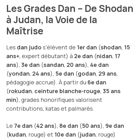
Les Grades Dan – De Shodan
à Judan, la Voie de la
Maîtrise
Les
dan judo
s’élèvent de
1er dan
(
shodan
,
15
ans+
, expert débutant) à
2e dan
(
nidan
,
17
ans
),
3e dan
(
sandan
,
20 ans
),
4e dan
(
yondan
,
24 ans
),
5e dan
(
godan
,
29 ans
,
pédagogie accrue). À partir du
6e dan
(
rokudan
,
ceinture blanche-rouge
,
35 ans
min
), grades honorifiques valorisent
contributions, katas et palmarès.
Le
7e dan
(
42 ans
),
8e dan
(
50 ans
),
9e dan
(
kudan
, rouge) et
10e dan
(
judan
, rouge)