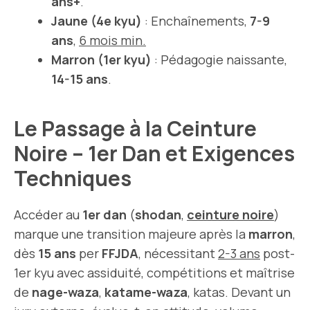
ans+
.
Jaune (4e kyu)
: Enchaînements,
7-9
ans
,
6 mois min.
Marron (1er kyu)
: Pédagogie naissante,
14-15 ans
.
Le Passage à la Ceinture
Noire – 1er Dan et Exigences
Techniques
Accéder au
1er dan
(
shodan
,
ceinture noire
)
marque une transition majeure après la
marron
,
dès
15 ans
per
FFJDA
, nécessitant
2-3 ans
post-
1er kyu avec assiduité, compétitions et maîtrise
de
nage-waza
,
katame-waza
, katas. Devant un