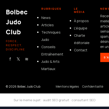
RUBRIQUES
LE
NEW
Bolbec
MÉDIA
Rece
News
Judo
À propos
meill
Articles
artic
L'équipe
Club
semai
Techniques
Charte
spam
Judo
FORCE,
désin
éditoriale
RESPECT,
Conseils
en un 
DISCIPLINE
Contact
Entraînement
S'
f
𝕏
≋
Judo & Arts
Martiaux
© 2026 Bolbec Judo Club
Mentions légales
Confidentialité
Sur le meme sujet :
audit SEO gratuit
·
consultant SEO