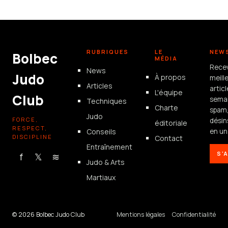
RUBRIQUES
LE
NEW
Bolbec
MÉDIA
Rece
News
Judo
À propos
meill
Articles
artic
L'équipe
Club
semai
Techniques
Charte
spam
Judo
FORCE,
désin
éditoriale
RESPECT,
Conseils
en un 
DISCIPLINE
Contact
Entraînement
S'
f
𝕏
≋
Judo & Arts
Martiaux
© 2026 Bolbec Judo Club
Mentions légales
Confidentialité