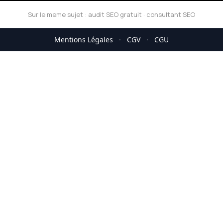
Sur le meme sujet :
audit SEO gratuit
·
consultant SEO
Mentions Légales
·
CGV
·
CGU