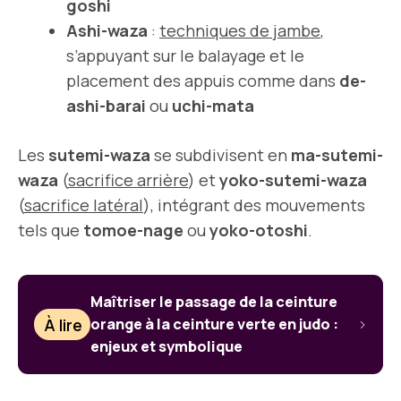
goshi
Ashi-waza
:
techniques de jambe
,
s’appuyant sur le balayage et le
placement des appuis comme dans
de-
ashi-barai
ou
uchi-mata
Les
sutemi-waza
se subdivisent en
ma-sutemi-
waza
(
sacrifice arrière
) et
yoko-sutemi-waza
(
sacrifice latéral
), intégrant des mouvements
tels que
tomoe-nage
ou
yoko-otoshi
.
Maîtriser le passage de la ceinture
À lire
orange à la ceinture verte en judo :
enjeux et symbolique