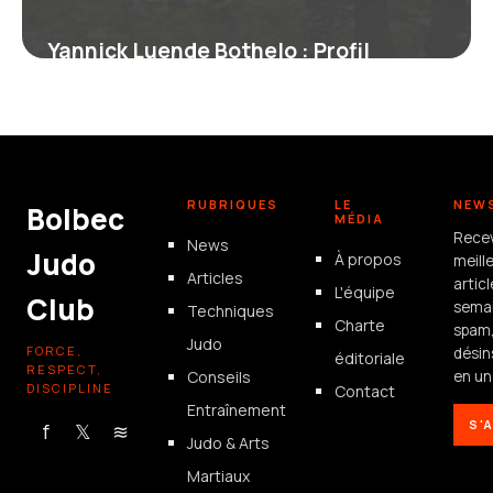
Yannick Luende Bothelo : Profil
Complet du Boxeur
17 juin 2026
RUBRIQUES
LE
NEW
Bolbec
MÉDIA
Rece
News
Judo
À propos
meill
Articles
artic
L'équipe
Club
semai
Techniques
Charte
spam
Judo
FORCE,
désin
éditoriale
RESPECT,
Conseils
en un 
DISCIPLINE
Contact
Entraînement
S'
f
𝕏
≋
Judo & Arts
Martiaux