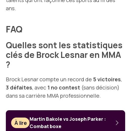
talents qui ont façonné ces sports au fil des
ans.
FAQ
Quelles sont les statistiques
clés de Brock Lesnar en MMA
?
Brock Lesnar compte un record de
5 victoires
,
3 défaites
, avec
1 no contest
(sans décision)
dans sa carrière MMA professionnelle.
Martin Bakole vs Joseph Parker :
À lire
Combat boxe