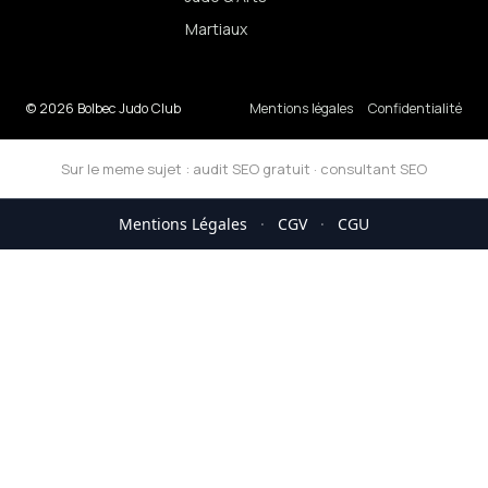
Martiaux
© 2026 Bolbec Judo Club
Mentions légales
Confidentialité
Sur le meme sujet :
audit SEO gratuit
·
consultant SEO
Mentions Légales
·
CGV
·
CGU