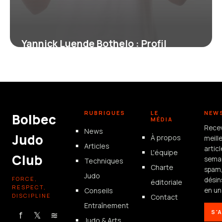
Yannick Luende Bothelo : Profil
Complet du Boxeur
17 juin 2026
RUBRIQUES
LE
NEW
Bolbec
MÉDIA
Rece
News
Judo
À propos
meill
Articles
artic
L'équipe
Club
semai
Techniques
Charte
spam
Judo
FORCE,
désin
éditoriale
RESPECT,
Conseils
en un 
DISCIPLINE
Contact
Entraînement
S'
f
𝕏
≋
Judo & Arts