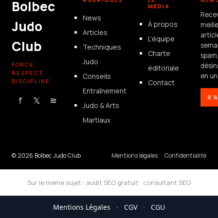
Bolbec
MÉDIA
Rece
News
Judo
À propos
meill
Articles
artic
L'équipe
Club
semai
Techniques
Charte
spam
Judo
FORCE,
désin
éditoriale
RESPECT,
Conseils
en un 
DISCIPLINE
Contact
Entraînement
S'
f
𝕏
≋
Judo & Arts
Martiaux
© 2026 Bolbec Judo Club
Mentions légales
Confidentialité
Sur le meme sujet :
audit SEO gratuit
·
consultant SEO
Mentions Légales
·
CGV
·
CGU