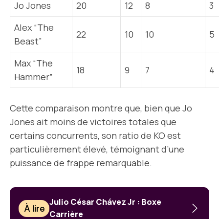
Jo Jones
20
12
8
3
Alex “The
22
10
10
5
Beast”
Max “The
18
9
7
4
Hammer”
Cette comparaison montre que, bien que Jo
Jones ait moins de victoires totales que
certains concurrents, son ratio de KO est
particulièrement élevé, témoignant d’une
puissance de frappe remarquable.
Julio César Chávez Jr : Boxe
À lire
Carrière