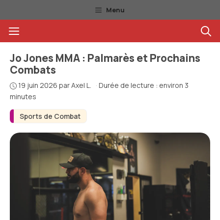
Aller
Menu
au
Menu
contenu
Jo Jones MMA : Palmarès et Prochains
Combats
19 juin 2026
par
Axel L.
·
Durée de lecture : environ 3
minutes
Sports de Combat