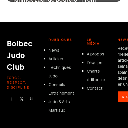
Complet du Boxeur
17 juin 2026
RUBRIQUES
LE
NEW
Bolbec
MÉDIA
Rece
News
Judo
À propos
meill
Articles
artic
L'équipe
Club
semai
Techniques
Charte
spam
Judo
FORCE,
désin
éditoriale
RESPECT,
Conseils
en un 
DISCIPLINE
Contact
Entraînement
S'
f
𝕏
≋
Judo & Arts
Martiaux