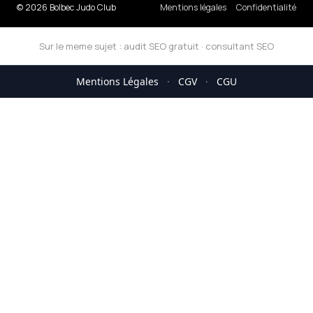
© 2026 Bolbec Judo Club
Mentions légales
Confidentialité
Sur le meme sujet :
audit SEO gratuit
·
consultant SEO
Mentions Légales
·
CGV
·
CGU