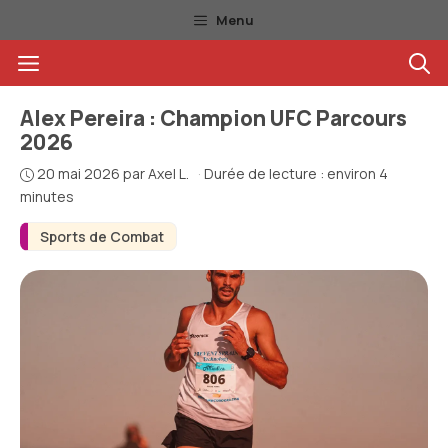
Aller
Menu
au
Menu
contenu
Alex Pereira : Champion UFC Parcours
2026
20 mai 2026
par
Axel L.
·
Durée de lecture : environ 4
minutes
Sports de Combat