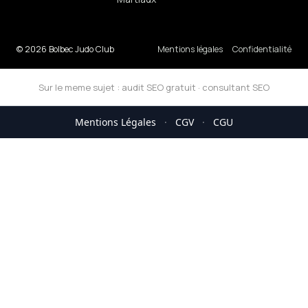
© 2026 Bolbec Judo Club
Mentions légales
Confidentialité
Sur le meme sujet :
audit SEO gratuit
·
consultant SEO
Mentions Légales
·
CGV
·
CGU