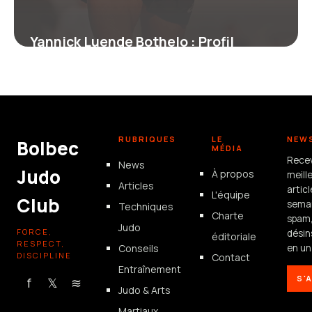
Yannick Luende Bothelo : Profil
Complet du Boxeur
17 juin 2026
RUBRIQUES
LE
NEW
Bolbec
MÉDIA
Rece
News
Judo
À propos
meill
Articles
artic
L'équipe
Club
semai
Techniques
Charte
spam
Judo
FORCE,
désin
éditoriale
RESPECT,
Conseils
en un 
DISCIPLINE
Contact
Entraînement
S'
f
𝕏
≋
Judo & Arts
Martiaux