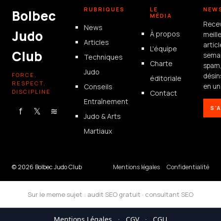
RUBRIQUES
LE
NEW
Bolbec
MÉDIA
Rece
News
Judo
À propos
meill
Articles
artic
L'équipe
Club
semai
Techniques
Charte
spam
Judo
FORCE,
désin
éditoriale
RESPECT,
Conseils
en un 
DISCIPLINE
Contact
Entraînement
S'
f
𝕏
≋
Judo & Arts
Martiaux
© 2026 Bolbec Judo Club
Mentions légales
Confidentialité
Sur le meme sujet :
audit SEO gratuit
·
consultant SEO
Mentions Légales
·
CGV
·
CGU