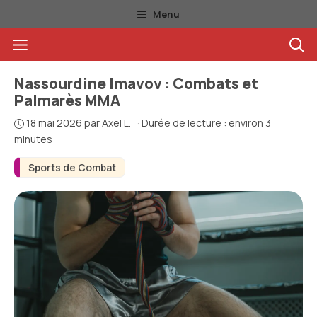
Aller
Menu
au
Menu
contenu
Nassourdine Imavov : Combats et
Palmarès MMA
18 mai 2026
par
Axel L.
·
Durée de lecture : environ 3
minutes
Sports de Combat