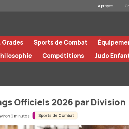
À propos
Ch
& Grades
Sports de Combat
Équipeme
Philosophie
Compétitions
Judo Enfan
s Officiels 2026 par Division
Sports de Combat
nviron 3 minutes