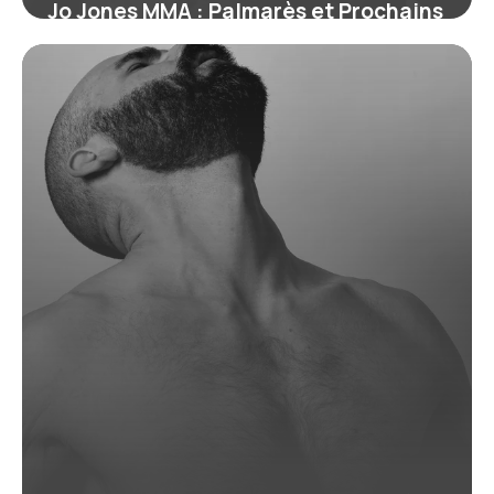
Jo Jones MMA : Palmarès et Prochains
Combats
19 juin 2026