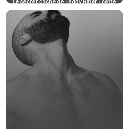
Le secret caché de Teddy Riner : cette
ceinture qui symbolise bien plus
qu’un grade
19 juin 2026