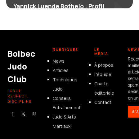
Yannick Luende Bothelo : Profil
Complet du Boxeur
17 juin 2026
RUBRIQUES
LE
NEW
Bolbec
MÉDIA
Rece
News
Judo
À propos
meill
Articles
artic
L'équipe
Club
semai
Techniques
Charte
spam
Judo
FORCE,
désin
éditoriale
RESPECT,
Conseils
en un 
DISCIPLINE
Contact
Entraînement
S'
f
𝕏
≋
Judo & Arts
Martiaux