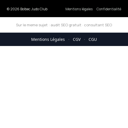
© 2026 Bolbec Judo Club
Mentions légales
Confidentialité
Sur le meme sujet :
audit SEO gratuit
·
consultant SEO
Mentions Légales
·
CGV
·
CGU