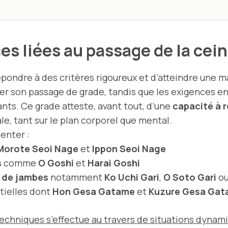
ces liées au passage de la cei
pondre à des critères rigoureux et d’atteindre une m
er son passage de grade, tandis que les exigences 
ants. Ce grade atteste, avant tout, d’une
capacité à 
le, tant sur le plan corporel que mental.
enter :
Morote Seoi Nage
et
Ippon Seoi Nage
s
comme
O Goshi
et
Harai Goshi
 de jambes
notamment
Ko Uchi Gari
,
O Soto Gari
o
tielles dont
Hon Gesa Gatame
et
Kuzure Gesa Ga
hniques s’effectue au travers de situations dynami