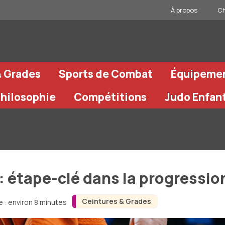
À propos
Ch
& Grades
Sports de Combat
Équipeme
Philosophie
Compétitions
Judo Enfan
: étape-clé dans la progressio
Ceintures & Grades
 : environ 8 minutes