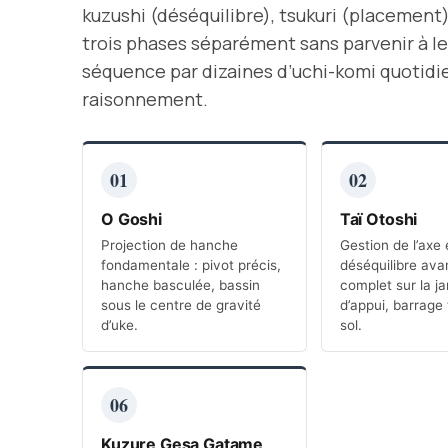
kuzushi (déséquilibre), tsukuri (placement)
trois phases séparément sans parvenir à l
séquence par dizaines d’uchi-komi quotidien
raisonnement.
01
02
O Goshi
Taï Otoshi
Projection de hanche
Gestion de l’axe 
fondamentale : pivot précis,
déséquilibre avan
hanche basculée, bassin
complet sur la j
sous le centre de gravité
d’appui, barrage
d’uke.
sol.
06
Kuzure Gesa Gatame