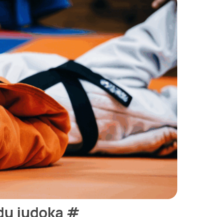
 du judoka
#