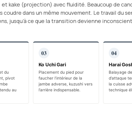
 et kake (projection) avec fluidité. Beaucoup de candi
es coudre dans un même mouvement. Le travail du se
s, jusqu’à ce que la transition devienne inconsciente
03
04
Ko Uchi Gari
Harai Gos
et du
Placement du pied pour
Balayage d
t, pivot
faucher l’intérieur de la
d’attaque te
ambe
jambe adverse, kuzushi vers
la cuisse a
 tendu au
l’arrière indispensable.
technique é