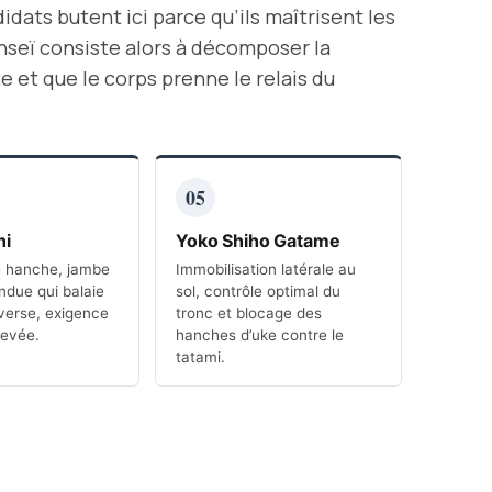
dats butent ici parce qu’ils maîtrisent les
nseï consiste alors à décomposer la
 et que le corps prenne le relais du
05
hi
Yoko Shiho Gatame
e hanche, jambe
Immobilisation latérale au
ndue qui balaie
sol, contrôle optimal du
dverse, exigence
tronc et blocage des
levée.
hanches d’uke contre le
tatami.