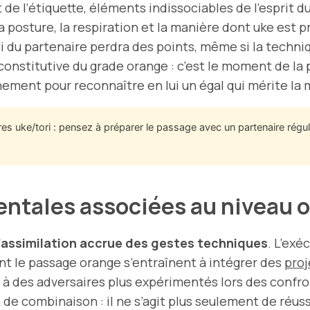
ct de l’étiquette, éléments indissociables de l’esprit d
la posture, la respiration et la manière dont uke est p
i du partenaire perdra des points, même si la techn
onstitutive du grade orange : c’est le moment de la 
ement pour reconnaître en lui un égal qui mérite la 
 uke/tori : pensez à préparer le passage avec un partenaire régulie
ntales associées au niveau 
’assimilation accrue des gestes techniques
. L’exé
ent le passage orange s’entraînent à intégrer des
proj
s à des adversaires plus expérimentés lors des confro
n de combinaison : il ne s’agit plus seulement de réu