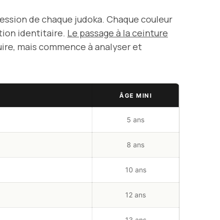
gression de chaque judoka. Chaque couleur
ion identitaire.
Le passage à la ceinture
uire, mais commence à analyser et
ÂGE MINI
5 ans
8 ans
10 ans
12 ans
13 ans