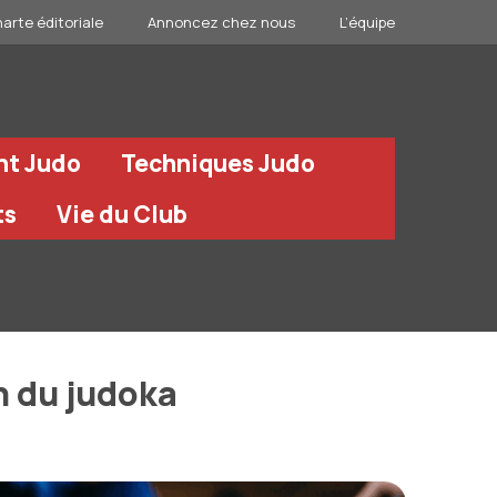
arte éditoriale
Annoncez chez nous
L’équipe
nt Judo
Techniques Judo
ts
Vie du Club
n du judoka