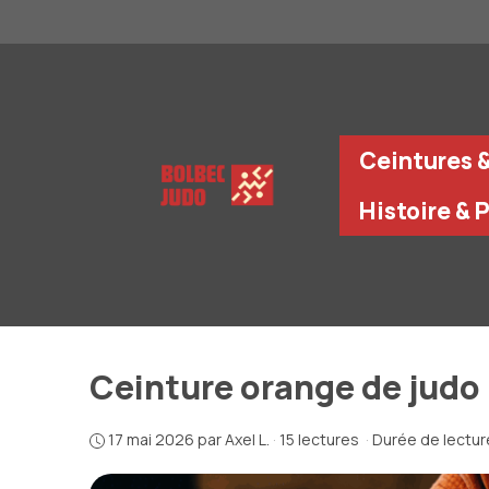
Aller
au
contenu
Ceintures 
Histoire & 
Ceinture orange de judo 
17 mai 2026
par
Axel L.
·
15 lectures
·
Durée de lecture