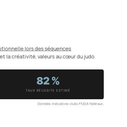
otionnelle lors des séquences
t la créativité, valeurs au cœur du judo.
82 %
TAUX RÉUSSITE ESTIMÉ
Données indicatives clubs FFJDA fédéraux.