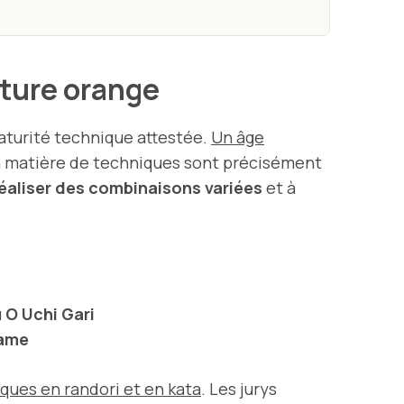
nture orange
aturité technique attestée.
Un âge
en matière de techniques sont précisément
réaliser des combinaisons variées
et à
u
O Uchi Gari
tame
ques en randori et en kata
. Les jurys