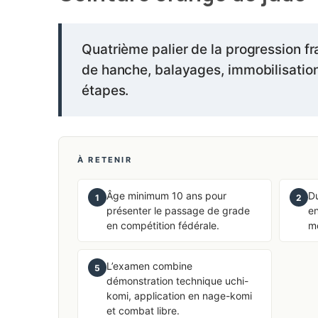
Quatrième palier de la progression fr
de hanche, balayages, immobilisation
étapes.
À RETENIR
Âge minimum 10 ans pour
D
1
2
présenter le passage de grade
en
en compétition fédérale.
mo
L’examen combine
5
démonstration technique uchi-
komi, application en nage-komi
et combat libre.