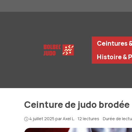
Aller
au
contenu
Ceintures 
Histoire & 
Ceinture de judo brodée 
4 juillet 2025
par
Axel L.
·
12 lectures
·
Durée de lectu