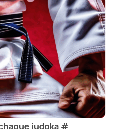
r chaque judoka
#