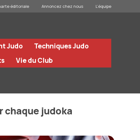
arte éditoriale
Annoncez chez nous
L’équipe
nt Judo
Techniques Judo
ts
Vie du Club
ur chaque judoka