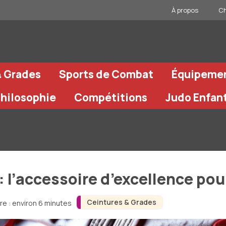
À propos
Ch
& Grades
Sports de Combat
Équipeme
Philosophie
Compétitions
Judo Enfan
: l’accessoire d’excellence po
Ceintures & Grades
re : environ 6 minutes