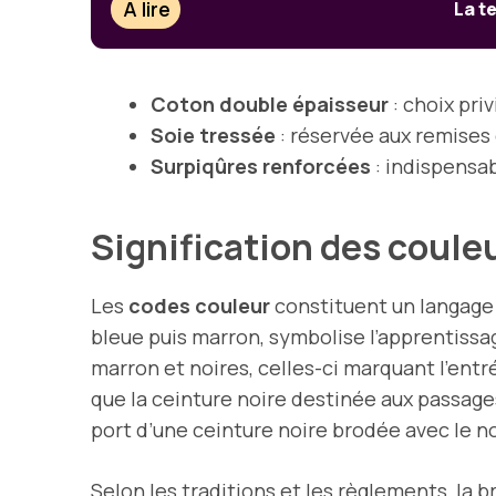
À lire
La t
Coton double épaisseur
: choix priv
Soie tressée
: réservée aux remises 
Surpiqûres renforcées
: indispensab
Signification des couleu
Les
codes couleur
constituent un langage u
bleue puis marron, symbolise l’apprentissa
marron et noires, celles-ci marquant l’entr
que la ceinture noire destinée aux passage
port d’une ceinture noire brodée avec le 
Selon les traditions et les règlements, la 