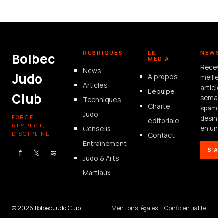
17 juin 2026
RUBRIQUES
LE
NEW
Bolbec
MÉDIA
Rece
News
Judo
À propos
meill
Articles
artic
L'équipe
Club
semai
Techniques
Charte
spam
Judo
FORCE,
désin
éditoriale
RESPECT,
Conseils
en un 
DISCIPLINE
Contact
Entraînement
S'
f
𝕏
≋
Judo & Arts
Martiaux
© 2026 Bolbec Judo Club
Mentions légales
Confidentialité