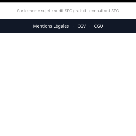
Sur le meme sujet :
audit SEO gratuit
·
consultant SEO
Mentions Légales
·
CGV
·
CGU