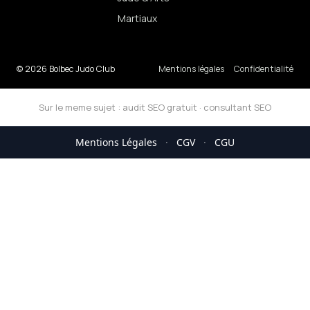
Martiaux
© 2026 Bolbec Judo Club
Mentions légales
Confidentialité
Sur le meme sujet :
audit SEO gratuit
·
consultant SEO
Mentions Légales
·
CGV
·
CGU