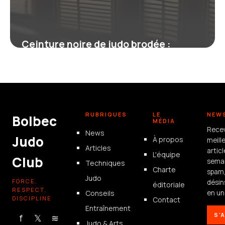
Ceinture noire de judo brodée :
symbole, personnalisation et
réglementation
19 juin 2026
RUBRIQUES
LE
NEW
Bolbec
MÉDIA
Rece
News
Judo
À propos
meill
Articles
artic
L'équipe
Club
semai
Techniques
Charte
spam
Judo
FORCE,
désin
éditoriale
RESPECT,
Conseils
en un 
DISCIPLINE
Contact
Entraînement
S'
f
𝕏
≋
Judo & Arts