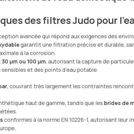
ques des filtres Judo pour l’e
onception avancée qui répond aux exigences des env
oxydable
garantit une filtration précise et durable, sans
ximale à la corrosion.
t
30 µm ou 100 µm
, autorisant la capture de particu
s sensibles et des points d’eau potable.
 bar
, couvrant très largement les contraintes rencont
nthétique haut de gamme, tandis que les
brides de 
pétées.
és
conformes à la norme EN 10226-1, autorisant leur in
urope.