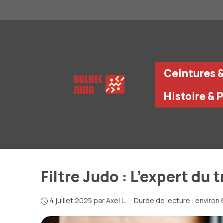
Aller
au
contenu
Ceintures 
Histoire & 
Filtre Judo : L’expert du
4 juillet 2025
par
Axel L.
·
Durée de lecture : environ