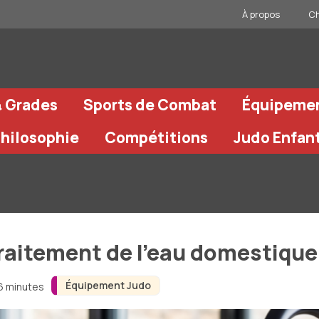
À propos
Ch
& Grades
Sports de Combat
Équipeme
Philosophie
Compétitions
Judo Enfan
 traitement de l’eau domestique
Équipement Judo
 6 minutes