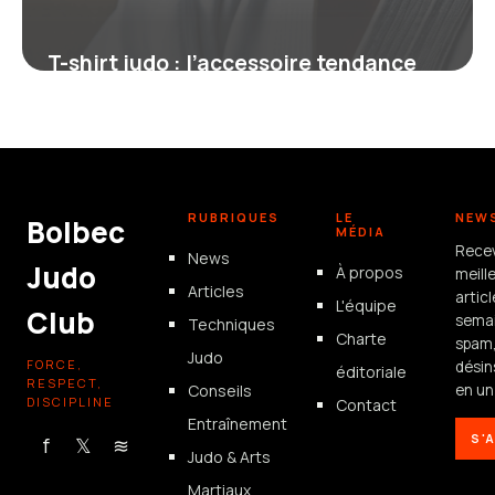
T-shirt judo : l’accessoire tendance
pour les passionnés de tatami
4 juillet 2025
RUBRIQUES
LE
NEW
Bolbec
MÉDIA
Rece
News
Judo
À propos
meill
Articles
artic
L'équipe
Club
semai
Techniques
Charte
spam
Judo
FORCE,
désin
éditoriale
RESPECT,
Conseils
en un 
DISCIPLINE
Contact
Entraînement
S'
f
𝕏
≋
Judo & Arts
Martiaux