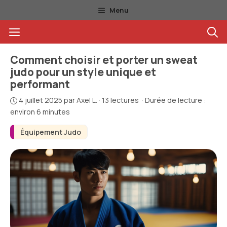
Aller
Menu
au
Menu
contenu
Comment choisir et porter un sweat
judo pour un style unique et
performant
4 juillet 2025
par
Axel L.
·
13 lectures
·
Durée de lecture :
environ 6 minutes
Équipement Judo