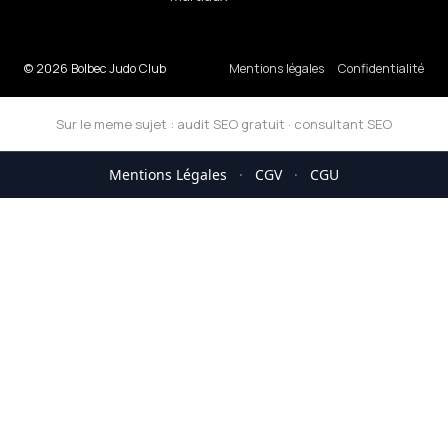
© 2026 Bolbec Judo Club
Mentions légales
Confidentialité
Sur le meme sujet :
audit SEO gratuit
·
consultant SEO
Mentions Légales
·
CGV
·
CGU