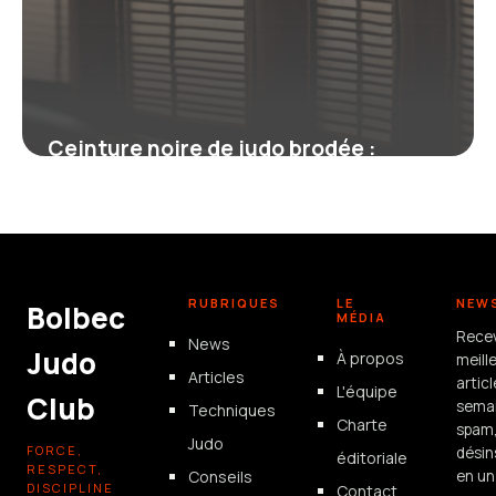
Ceinture noire de judo brodée :
symbole, personnalisation et
réglementation
19 juin 2026
RUBRIQUES
LE
NEW
Bolbec
MÉDIA
Rece
News
Judo
À propos
meill
Articles
artic
L'équipe
Club
semai
Techniques
Charte
spam
Judo
FORCE,
désin
éditoriale
RESPECT,
Conseils
en un 
DISCIPLINE
Contact