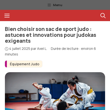
Aller
Menu
au
Menu
contenu
Bien choisir son sac de sport judo :
astuces et innovations pour judokas
exigeants
4 juillet 2025
par
Axel L.
·
Durée de lecture : environ 6
minutes
Équipement Judo