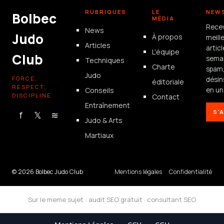
RUBRIQUES
LE
NEW
Bolbec
MÉDIA
Rece
News
Judo
À propos
meill
Articles
artic
L'équipe
Club
semai
Techniques
Charte
spam
Judo
FORCE,
désin
éditoriale
RESPECT,
Conseils
en un 
DISCIPLINE
Contact
Entraînement
S'
f
𝕏
≋
Judo & Arts
Martiaux
© 2026 Bolbec Judo Club
Mentions légales
Confidentialité
Sur le meme sujet :
audit SEO gratuit
·
consultant SEO