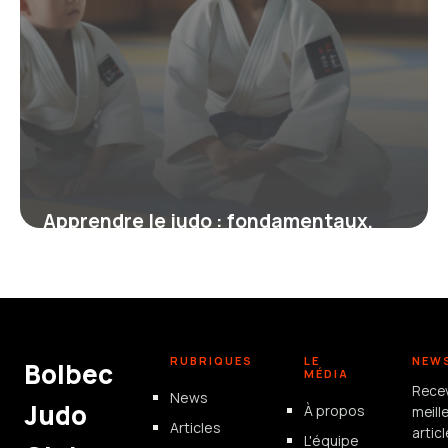
Apprendre le judo : fondamentaux,
techniques et valeurs pour débutants
22 janvier 2026
RUBRIQUES
LE
NEW
Bolbec
MÉDIA
Rece
News
Judo
À propos
meill
Articles
artic
L'équipe