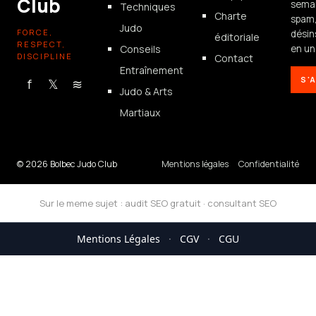
Club
semai
Techniques
Charte
spam
Judo
FORCE,
désin
éditoriale
RESPECT,
Conseils
en un 
DISCIPLINE
Contact
Entraînement
S'
f
𝕏
≋
Judo & Arts
Martiaux
© 2026 Bolbec Judo Club
Mentions légales
Confidentialité
Sur le meme sujet :
audit SEO gratuit
·
consultant SEO
Mentions Légales
·
CGV
·
CGU