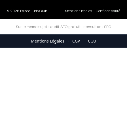
© 2026 Bolbec Judo Club
Mentions légales
Confidentialité
Sur le meme sujet :
audit SEO gratuit
·
consultant SEO
Mentions Légales
·
CGV
·
CGU