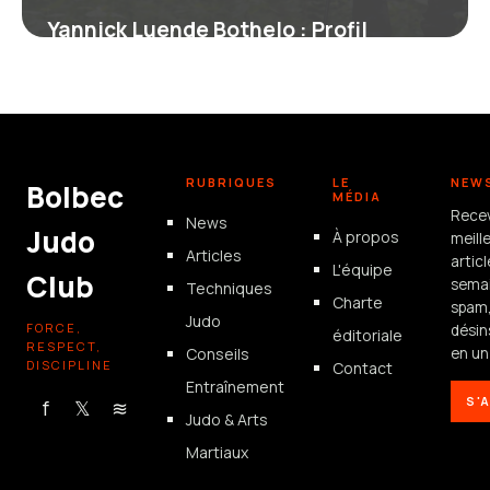
Yannick Luende Bothelo : Profil
Complet du Boxeur
17 juin 2026
RUBRIQUES
LE
NEW
Bolbec
MÉDIA
Rece
News
Judo
À propos
meill
Articles
artic
L'équipe
Club
semai
Techniques
Charte
spam
Judo
FORCE,
désin
éditoriale
RESPECT,
Conseils
en un 
DISCIPLINE
Contact
Entraînement
S'
f
𝕏
≋
Judo & Arts
Martiaux