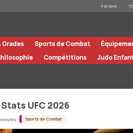
À propos
Ch
& Grades
Sports de Combat
Équipeme
Philosophie
Compétitions
Judo Enfan
t Stats UFC 2026
Sports de Combat
3 minutes