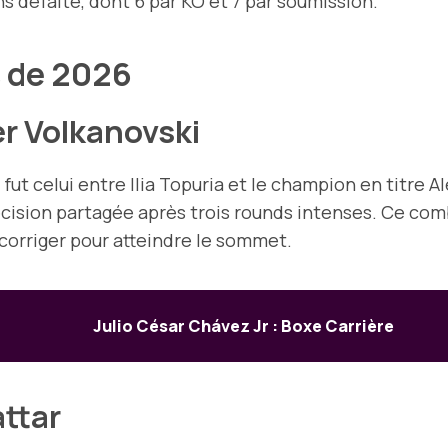
ns défaite, dont 6 par KO et 7 par soumission.
 de 2026
r Volkanovski
fut celui entre Ilia Topuria et le champion en titre 
cision partagée après trois rounds intenses. Ce comba
à corriger pour atteindre le sommet.
Julio César Chávez Jr : Boxe Carrière
ttar