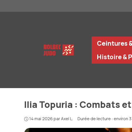
Aller
au
contenu
Ceintures 
Histoire & 
Ilia Topuria : Combats e
14 mai 2026
par
Axel L.
·
Durée de lecture : environ 