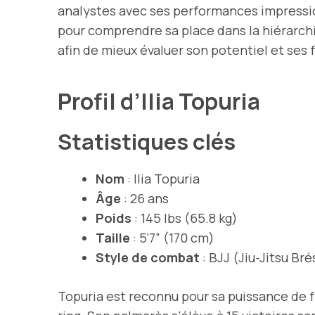
analystes avec ses performances impressio
pour comprendre sa place dans la hiérarch
afin de mieux évaluer son potentiel et ses 
Profil d’Ilia Topuria
Statistiques clés
Nom
: Ilia Topuria
Âge
: 26 ans
Poids
: 145 lbs (65.8 kg)
Taille
: 5‘7” (170 cm)
Style de combat
: BJJ (Jiu-Jitsu Bré
Topuria est reconnu pour sa puissance de fr