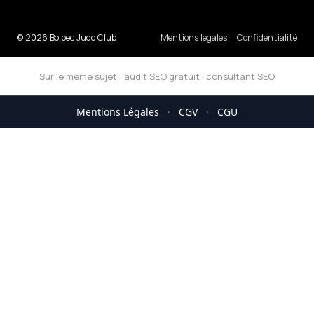
© 2026 Bolbec Judo Club
Mentions légales
Confidentialité
Sur le meme sujet :
audit SEO gratuit
·
consultant SEO
Mentions Légales
·
CGV
·
CGU