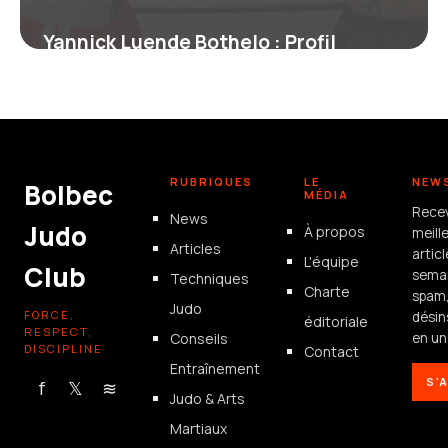
Yannick Luende Bothelo : Profil
Complet du Boxeur
17 juin 2026
RUBRIQUES
LE
NEW
Bolbec
MÉDIA
Rece
News
Judo
À propos
meill
Articles
artic
L'équipe
Club
semai
Techniques
Charte
spam
Judo
FORCE,
désin
éditoriale
RESPECT,
Conseils
en un 
DISCIPLINE
Contact
Entraînement
S'
f
𝕏
≋
Judo & Arts
Martiaux