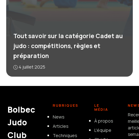
Tout savoir sur la catégorie Cadet au
judo : compétitions, règles et
préparation
4 juillet 2025
RUBRIQUES
LE
NEW
Bolbec
MÉDIA
Rece
News
Judo
À propos
meill
Articles
artic
L'équipe
Club
semai
Techniques