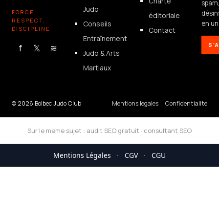
Charte
spam
Judo
FORCE,
désin
éditoriale
RESPECT,
Conseils
en un 
DISCIPLINE
Contact
Entraînement
S'
f
𝕏
≋
Judo & Arts
Martiaux
© 2026 Bolbec Judo Club
Mentions légales
Confidentialité
Sur le meme sujet :
audit SEO gratuit
·
consultant SEO
Mentions Légales
·
CGV
·
CGU