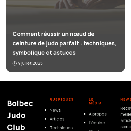
Comment réussir un nœud de
ceinture de judo parfait : techniques,
symbolique et astuces
4 juillet 2025
RUBRIQUES
LE
NEW
Bolbec
MÉDIA
Rece
News
Judo
À propos
meill
Articles
artic
L'équipe
Club
semai
Techniques