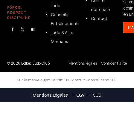
Charte
spam
Judo
FORCE,
désin
éditoriale
RESPECT,
Conseils
en un 
DISCIPLINE
Contact
Entraînement
S'
f
𝕏
≋
Judo & Arts
Martiaux
© 2026 Bolbec Judo Club
Mentions légales
Confidentialité
Sur le meme sujet :
audit SEO gratuit
·
consultant SEO
Mentions Légales
·
CGV
·
CGU