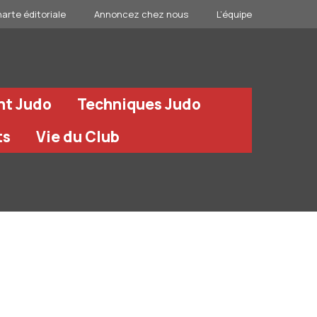
arte éditoriale
Annoncez chez nous
L’équipe
nt Judo
Techniques Judo
ts
Vie du Club