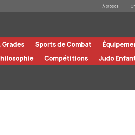
À propos
Ch
& Grades
Sports de Combat
Équipeme
Philosophie
Compétitions
Judo Enfan