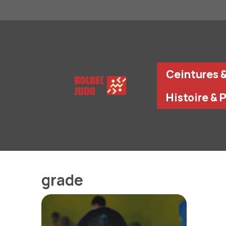
Aller
au
contenu
Ceintures 
Histoire & 
grade