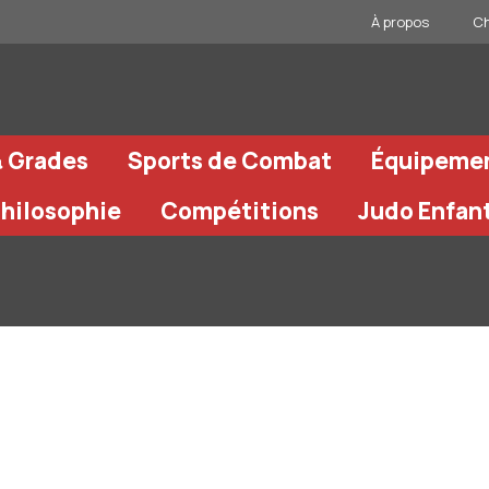
À propos
Ch
& Grades
Sports de Combat
Équipeme
Philosophie
Compétitions
Judo Enfan