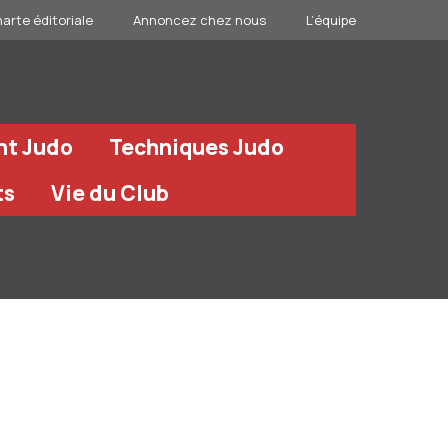
arte éditoriale
Annoncez chez nous
L’équipe
nt Judo
Techniques Judo
ts
Vie du Club