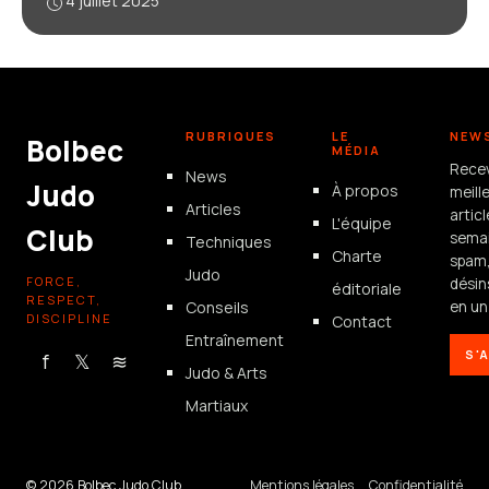
4 juillet 2025
RUBRIQUES
LE
NEW
Bolbec
MÉDIA
Rece
News
Judo
À propos
meill
Articles
artic
L'équipe
Club
semai
Techniques
Charte
spam
Judo
FORCE,
désin
éditoriale
RESPECT,
Conseils
en un 
DISCIPLINE
Contact
Entraînement
S'
f
𝕏
≋
Judo & Arts
Martiaux
© 2026 Bolbec Judo Club
Mentions légales
Confidentialité