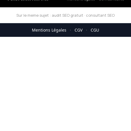
Sur le meme sujet :
audit SEO gratuit
·
consultant SEO
Mentions Légales
·
CGV
·
CGU