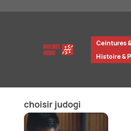
Aller
au
contenu
Ceintures 
Histoire & 
choisir judogi