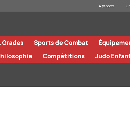
À propos
Ch
& Grades
Sports de Combat
Équipeme
Philosophie
Compétitions
Judo Enfan