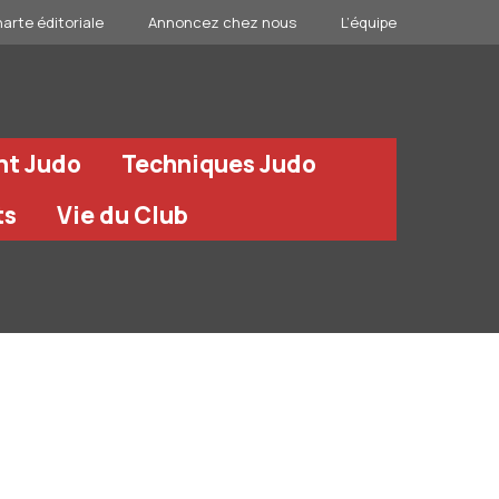
arte éditoriale
Annoncez chez nous
L’équipe
nt Judo
Techniques Judo
ts
Vie du Club