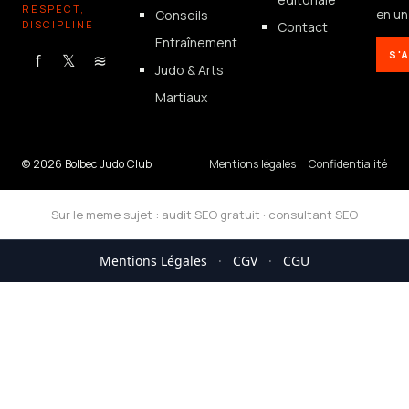
RESPECT,
Conseils
en un 
DISCIPLINE
Contact
Entraînement
S'
f
𝕏
≋
Judo & Arts
Martiaux
© 2026 Bolbec Judo Club
Mentions légales
Confidentialité
Sur le meme sujet :
audit SEO gratuit
·
consultant SEO
Mentions Légales
·
CGV
·
CGU