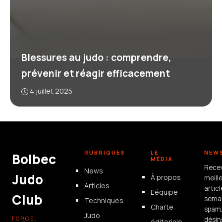
Blessures au judo : comprendre,
prévenir et réagir efficacement
4 juillet 2025
RUBRIQUES
LE
NEW
Bolbec
MÉDIA
Rece
News
Judo
À propos
meill
Articles
artic
L'équipe
Club
semai
Techniques
Charte
spam
Judo
FORCE,
désin
éditoriale