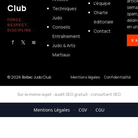
artic
L'équipe
Club
semai
Techniques
Charte
spam
Judo
FORCE,
désin
éditoriale
RESPECT,
Conseils
en un 
DISCIPLINE
Contact
Entraînement
S'
f
𝕏
≋
Judo & Arts
Martiaux
© 2026 Bolbec Judo Club
Mentions légales
Confidentialité
Sur le meme sujet :
audit SEO gratuit
·
consultant SEO
Mentions Légales
·
CGV
·
CGU