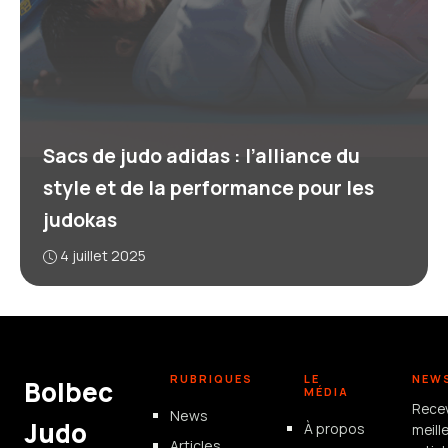
Sacs de judo adidas : l’alliance du
style et de la performance pour les
judokas
4 juillet 2025
RUBRIQUES
LE
NEW
Bolbec
MÉDIA
Rece
News
Judo
À propos
meill
Articles