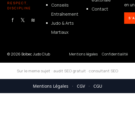
RESPECT,
Conseils
en un 
DISCIPLINE
Contact
Entraînement
S'
f
𝕏
≋
Judo & Arts
Martiaux
© 2026 Bolbec Judo Club
Mentions légales
Confidentialité
Sur le meme sujet :
audit SEO gratuit
·
consultant SEO
Mentions Légales
·
CGV
·
CGU