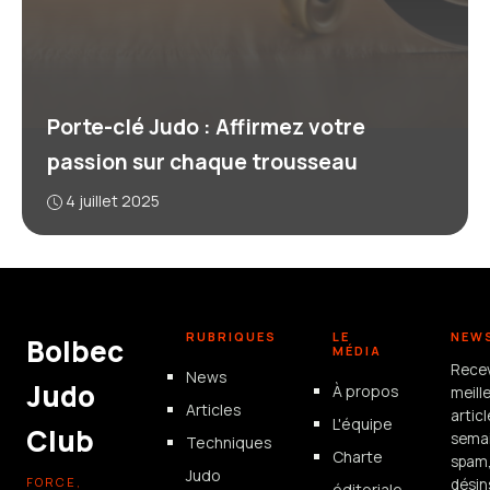
Porte-clé Judo : Affirmez votre
passion sur chaque trousseau
4 juillet 2025
RUBRIQUES
LE
NEW
Bolbec
MÉDIA
Rece
News
Judo
À propos
meill
Articles
artic
L'équipe
Club
semai
Techniques
Charte
spam
Judo
FORCE,
désin
éditoriale