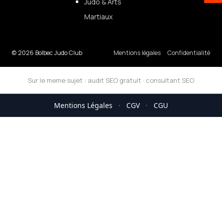
Judo & Arts
Martiaux
© 2026 Bolbec Judo Club
Mentions légales
Confidentialité
Sur le meme sujet :
audit SEO gratuit
·
consultant SEO
Mentions Légales
·
CGV
·
CGU