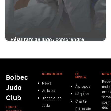
Résultats de judo : comprendre,
suivre et analyser les performances
sur le tatami
4 juillet 2025
RUBRIQUES
LE
NEW
Bolbec
MÉDIA
Rece
News
Judo
À propos
meill
Articles
artic
L'équipe
Club
semai
Techniques
Charte
spam
Judo
FORCE,
désin
éditoriale