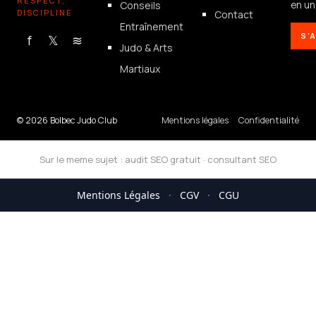
RESPECT,
Conseils
en un 
DISCIPLINE
Contact
Entraînement
S'
f
𝕏
≋
Judo & Arts
Martiaux
© 2026 Bolbec Judo Club
Mentions légales
Confidentialité
Sur le meme sujet :
audit SEO gratuit
·
consultant SEO
Mentions Légales
·
CGV
·
CGU