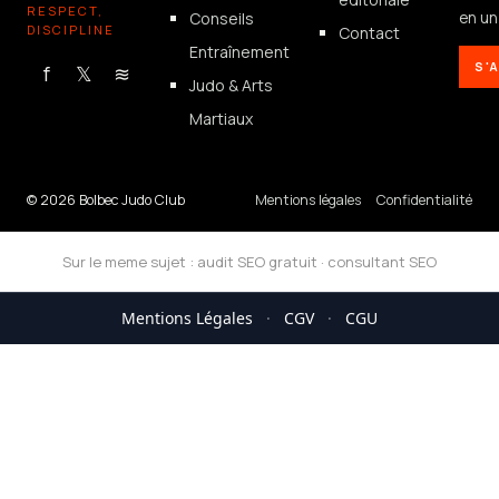
RESPECT,
Conseils
en un 
DISCIPLINE
Contact
Entraînement
S'
f
𝕏
≋
Judo & Arts
Martiaux
© 2026 Bolbec Judo Club
Mentions légales
Confidentialité
Sur le meme sujet :
audit SEO gratuit
·
consultant SEO
Mentions Légales
·
CGV
·
CGU