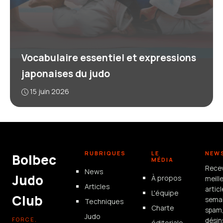
Vocabulaire essentiel et expressions
japonaises du judo
15 juin 2026
RUBRIQUES
LE
NEW
Bolbec
MÉDIA
Rece
News
Judo
À propos
meill
Articles
artic
L'équipe
Club
semai
Techniques
Charte
spam
Judo
FORCE,
désin
éditoriale