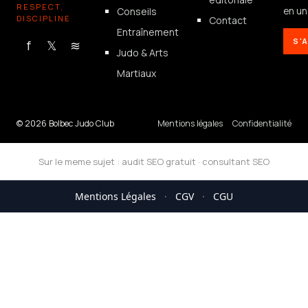
RESPECT,
Conseils
en un 
DISCIPLINE
Contact
Entraînement
S'
f
𝕏
≋
Judo & Arts
Martiaux
© 2026 Bolbec Judo Club
Mentions légales
Confidentialité
Sur le meme sujet :
audit SEO gratuit
·
consultant SEO
Mentions Légales
·
CGV
·
CGU