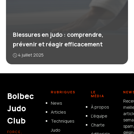
Blessures en judo : comprendre,
prévenir et réagir efficacement
4 juillet 2025
RUBRIQUES
LE
NEW
Bolbec
MÉDIA
Rece
News
Judo
À propos
meill
Articles
artic
L'équipe
Club
semai
Techniques
Charte
spam
Judo
FORCE,
désin
éditoriale