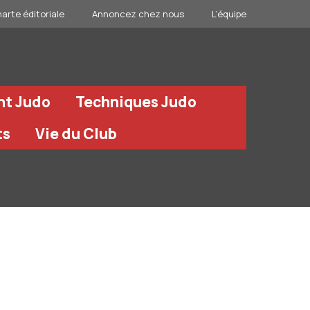
arte éditoriale
Annoncez chez nous
L’équipe
nt Judo
Techniques Judo
ts
Vie du Club