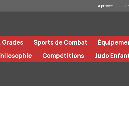
À propos
Ch
& Grades
Sports de Combat
Équipeme
Philosophie
Compétitions
Judo Enfan