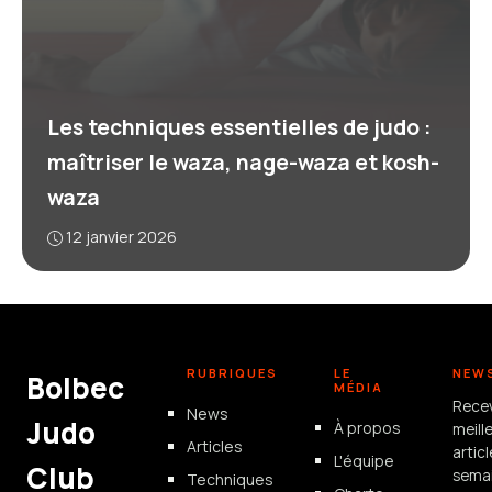
Les techniques essentielles de judo :
maîtriser le waza, nage-waza et kosh-
waza
12 janvier 2026
RUBRIQUES
LE
NEW
Bolbec
MÉDIA
Rece
News
Judo
À propos
meill
Articles
artic
L'équipe
Club
semai
Techniques