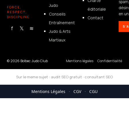
Charte
spam
Judo
FORCE,
désin
éditoriale
RESPECT,
Conseils
en un 
DISCIPLINE
Contact
Entraînement
S'
f
𝕏
≋
Judo & Arts
Martiaux
© 2026 Bolbec Judo Club
Mentions légales
Confidentialité
Sur le meme sujet :
audit SEO gratuit
·
consultant SEO
Mentions Légales
·
CGV
·
CGU