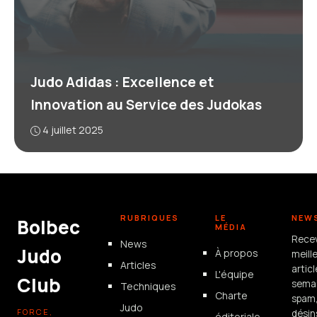
Judo Adidas : Excellence et
Innovation au Service des Judokas
4 juillet 2025
RUBRIQUES
LE
NEW
Bolbec
MÉDIA
Rece
News
Judo
À propos
meill
Articles
artic
L'équipe
Club
semai
Techniques
Charte
spam
Judo
FORCE,
désin
éditoriale