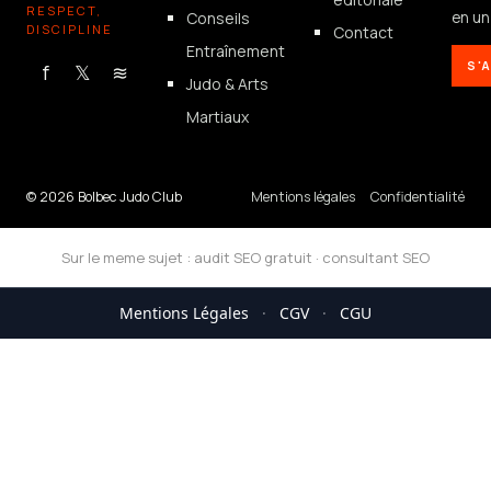
RESPECT,
Conseils
en un 
DISCIPLINE
Contact
Entraînement
S'
f
𝕏
≋
Judo & Arts
Martiaux
© 2026 Bolbec Judo Club
Mentions légales
Confidentialité
Sur le meme sujet :
audit SEO gratuit
·
consultant SEO
Mentions Légales
·
CGV
·
CGU