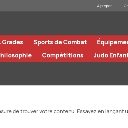
À propos
Ch
& Grades
Sports de Combat
Équipeme
Philosophie
Compétitions
Judo Enfan
esure de trouver votre contenu. Essayez en lançant 