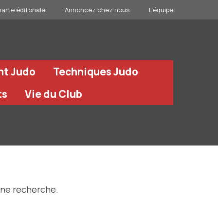
arte éditoriale
Annoncez chez nous
L’équipe
nt Judo
Techniques Judo
ts
Vie du Club
une recherche.