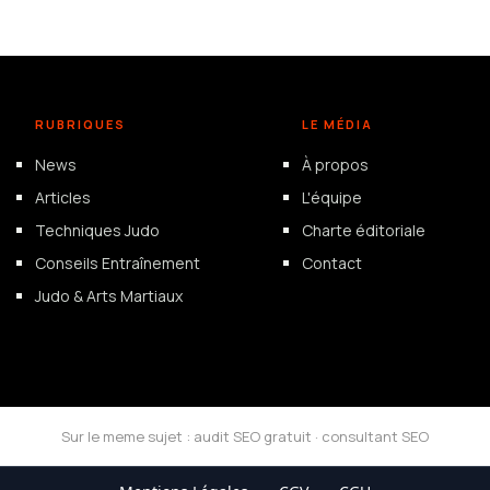
RUBRIQUES
LE MÉDIA
News
À propos
Articles
L'équipe
Techniques Judo
Charte éditoriale
Conseils Entraînement
Contact
Judo & Arts Martiaux
Sur le meme sujet :
audit SEO gratuit
·
consultant SEO