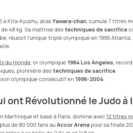
 à Kita-Kyushu, alias
Yawara-chan
, cumule 7 titres 
de 48 kg. Sa maîtrise des
techniques de sacrifice
c
Kobe, réussit l’unique triplé olympique en 1996 Atlan
ille.
ts du monde
, or olympique
1984 Los Angeles
, recor
piques, pionnière des
techniques de sacrifice
.
mpion olympique consécutif en
1996-2004
.
i ont Révolutionné le Judo à 
 en Martinique et basé à Paris, domine avec
12 titres 
 plus de 80 000 fans au
Accor Arena
pour sa finale 2
l grâce à sa taille de
2,04 m
et 148 kg.