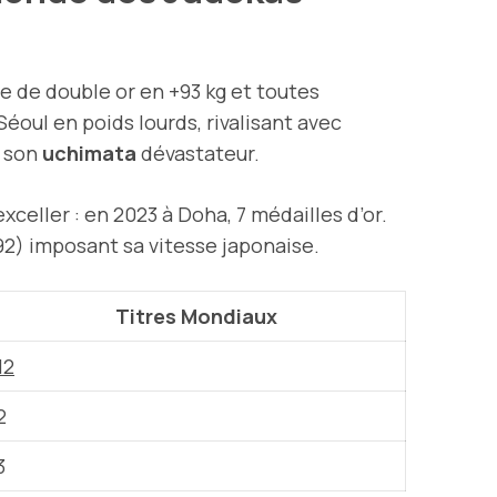
que de double or en +93 kg et toutes
Séoul en poids lourds, rivalisant avec
à son
uchimata
dévastateur.
xceller : en 2023 à Doha, 7 médailles d’or.
92) imposant sa vitesse japonaise.
Titres Mondiaux
12
2
3