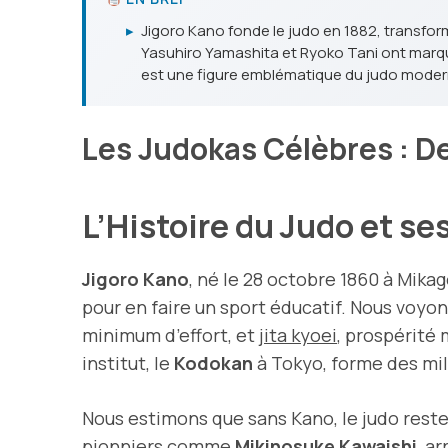
▸
Jigoro Kano fonde le judo en 1882, transfor
Yasuhiro Yamashita et Ryoko Tani ont marqué 
est une figure emblématique du judo moder
Les Judokas Célèbres : De
L’Histoire du Judo et 
Jigoro Kano
, né le 28 octobre 1860 à Mika
pour en faire un sport éducatif. Nous voyons
minimum d’effort, et
jita kyoei
, prospérité
institut, le
Kodokan
à Tokyo, forme des mil
Nous estimons que sans Kano, le judo reste
pionniers comme
Mikinosuke Kawaishi
, a