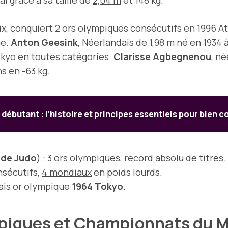
baix, conquiert 2 ors olympiques consécutifs en 1996 
me.
Anton Geesink
, Néerlandais de 1,98 m né en 1934 
okyo en toutes catégories.
Clarisse Agbegnenou
, né
s en -63 kg.
 débutant : l’histoire et principes essentiels pour bien
 de Judo
) :
3 ors olympiques
, record absolu de titres.
nsécutifs,
4 mondiaux
en poids lourds.
ais or olympique
1964 Tokyo
.
piques et Championnats du 