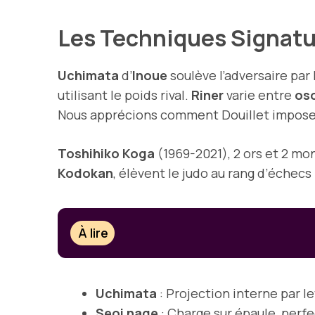
Les Techniques Signatu
Uchimata
d’
Inoue
soulève l’adversaire par 
utilisant le poids rival.
Riner
varie entre
oso
Nous apprécions comment Douillet impose
Toshihiko Koga
(1969-2021), 2 ors et 2 mo
Kodokan
, élèvent le judo au rang d’échecs
À lire
Uchimata
: Projection interne par le
Seoi nage
: Charge sur épaule, perf