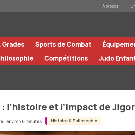
À propos
Ch
& Grades
Sports de Combat
Équipeme
Philosophie
Compétitions
Judo Enfan
 l’histoire et l’impact de Jigo
Histoire & Philosophie
e : environ 6 minutes