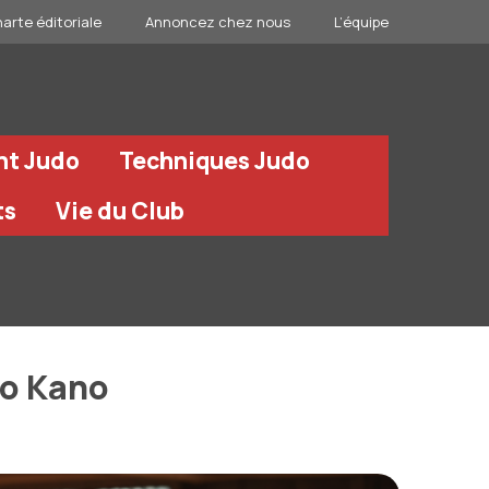
arte éditoriale
Annoncez chez nous
L’équipe
nt Judo
Techniques Judo
ts
Vie du Club
ro Kano