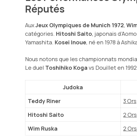
Réputés
Aux
Jeux Olympiques de Munich 1972
,
Wim
catégories.
Hitoshi Saito
, japonais d’Aomo
Yamashita.
Kosei Inoue
, né en 1978 à Ashi
Nous notons que les championnats mondiau
Le duel
Toshihiko Koga
vs Douillet en 1992
Judoka
Teddy Riner
3 Ors
Hitoshi Saito
2 Ors
Wim Ruska
2 Ors