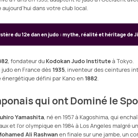
aujourd’hui dans votre club local.
stère du 12e dan en judo : mythe, réalité et héritage de 
882
, fondateur du
Kodokan Judo Institute
à Tokyo.
 judo en France dès
1935
, inventeur des ceintures in
té énergétique défini par Kano en
1882
.
aponais qui ont Dominé le Sp
uhiro Yamashita
, né en 1957 à Kagoshima, qui encha
iaux et l’or olympique en 1984 à Los Angeles malgré u
Mohamed Ali Rashwan
en finale sur une jambe, un co