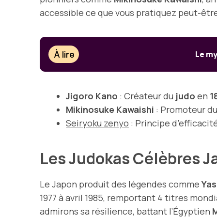
accessible ce que vous pratiquez peut-être 
À lire
Le my
Jigoro Kano
: Créateur du
judo
en
1
Mikinosuke Kawaishi
: Promoteur du
Seiryoku zenyo
: Principe d’efficaci
Les Judokas Célèbres J
Le Japon produit des légendes comme
Yas
1977 à avril 1985, remportant 4 titres mond
admirons sa résilience, battant l’Égyptien