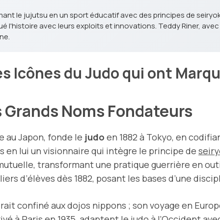
mant le jujutsu en un sport éducatif avec des principes de seiry
l'histoire avec leurs exploits et innovations. Teddy Riner, avec 
ne.
s Icônes du Judo qui ont Marqu
ses Grands Noms Fondateurs
ge au Japon, fonde le
judo
en 1882 à Tokyo, en codifia
 en lui un visionnaire qui intègre le principe de
seir
 mutuelle, transformant une pratique guerrière en o
liers d’élèves dès 1882, posant les bases d’une disci
rait confiné aux dojos nippons ; son voyage en Euro
rrivé à Paris en 1935, adaptent le judo à l’Occident av