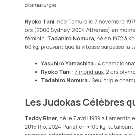
dramaturgie.
Ryoko Tani
, née Tamura le 7 novembre 1975
ors (2000 Sydney, 2004 Athènes) en moins 
féminin.
Tadahiro Nomura
, né en 1972 à 
60 kg, prouvant que la vitesse surpasse la ta
Yasuhiro Yamashita
:
4 championna
Ryoko Tani
:
7 mondiaux
, 2 ors olym
Tadahiro Nomura
: Seul triple cha
Les Judokas Célèbres qu
Teddy Riner
, né le 7 avril 1989 à Lamentin
2016 Rio, 2024 Paris) en +100 kg, totalisant
complet, adaptant son arsenal à chaque riva