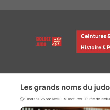
Aller
au
contenu
Ceintures 
Histoire & 
Les grands noms du judo :
9 mars 2026
par
Axel L.
·
51 lectures
·
Durée de lectur