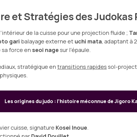
re et Stratégies des Judokas
l’intérieur de la cuisse pour une projection fluide ;
Ta
to gari
balayage externe et
uchi mata
, adaptant à 
 sa force en
seoi nage
sur l’épaule.
ndiaux, stratégique en
transitions rapides
sol-project
 physiques.
Les origines du judo : l’histoire méconnue de Jigoro 
vier cuisse, signature
Kosei Inoue
.
ectionné par
David Douillet
.