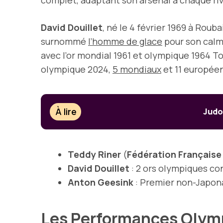
David Douillet
, né le 4 février 1969 à Rou
surnommé
l’homme de glace
pour son cal
avec l’or mondial 1961 et olympique 1964 T
olympique 2024,
5 mondiaux
et 11 européen
À lire
Judo
Teddy Riner
(
Fédération Française
David Douillet
: 2 ors olympiques co
Anton Geesink
: Premier non-Japon
Les Performances Olym